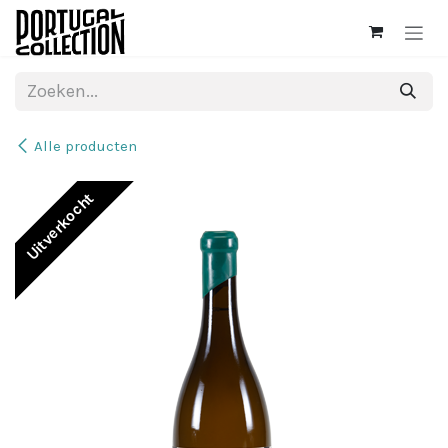
Overslaan naar inhoud
Alle producten
Uitverkocht