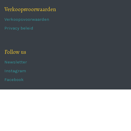
Verkoopsvoorwaarden
Verkoopsvoorwaarden
Privacy beleid
Follow us
Newsletter
Instagram
Facebook
The Portugal Collection
Kaaistraat 62a,
8800 Roeselare
info@theportugalcollection.be