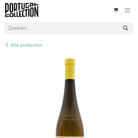
Overslaan naar inhoud
Alle producten