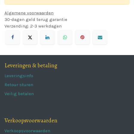
Algemene voorwaarden
30-dagen geld terug garantie
Verzending: 2-3 werkdagen
Leveringen & betaling
Leveringsinfo
Retour sturen
Veilig betalen
Verkoopsvoorwaarden
Verkoopsvoorwaarden