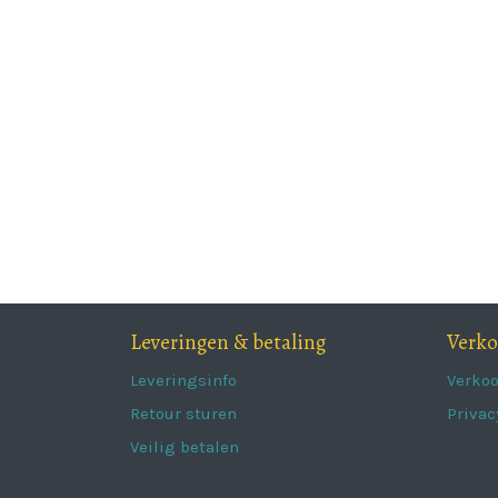
Leveringen & betaling
Verk
Leveringsinfo
Verko
Retour sturen
Privac
Veilig betalen