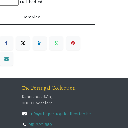
Full-bodied
Complex
The Portugal Collection
Kaaistraat 62a,
8800 Roeselare
info@theportugalcollection.be
051 222 850