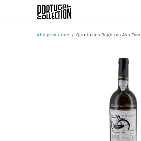
Overslaan naar inhoud
Wijnen
Producenten
Alle producten
Quinta das Bageiras Avo Fau