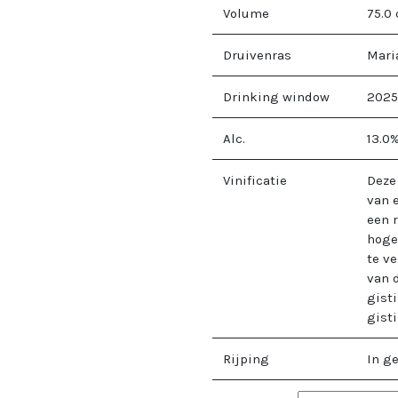
Volume
75.0
Druivenras
Mari
Drinking window
2025
Alc.
13.0
Vinificatie
Deze
van 
een r
hoge
te v
van 
gist
gist
Rijping
In g