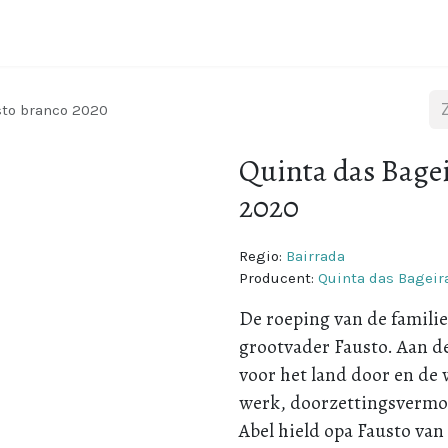
Wijnstreken
Over Portugal
Over ons
Blog
sto branco 2020
Quinta das Bagei
2020
Regio:
Bairrada
Producent:
Quinta das Bageir
De roeping van de famili
grootvader Fausto. Aan de
voor het land door en de 
werk, doorzettingsvermoge
Abel hield opa Fausto van