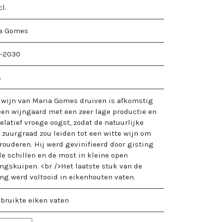
cl.
a Gomes
-2030
%
 wijn van Maria Gomes druiven is afkomstig
een wijngaard met een zeer lage productie en
elatief vroege oogst, zodat de natuurlijke
 zuurgraad zou leiden tot een witte wijn om
erouderen. Hij werd gevinifieerd door gisting
de schillen en de most in kleine open
ingskuipen. <br />Het laatste stuk van de
ing werd voltooid in eikenhouten vaten.
ebruikte eiken vaten