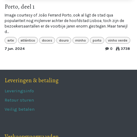
Porto, deel 1
Image courtesy of João Ferrand Porto, ook al ligt de stad qua
populariteit nog mijlenver achter de hoofdstad Lisboa, toch zijn de
bezoekersaantallen er de voorbije jaren enorm gestegen. Maar terwijl
d...
arte
atlántico
doces
douro
minho
porto
vinho verde
7 jun. 2024
0
3738
Leveringen & betaling
Leveringsinfo
Retour sturen
Veilig betalen
Verkoopsvoorwaarden