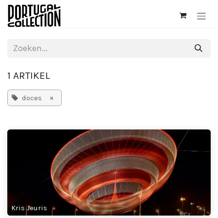
Overslaan naar inhoud
1 ARTIKEL
×
doces
Kris Jeuris