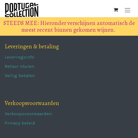
Overslaan naar inhoud
STEEDS MEE: Hieronder verschijnen automatisch de
meest recent binnen gekomen wijnen.
Leveringen & betaling
Leveringsinfo
Retour sturen
Veilig betalen
Verkoopsvoorwaarden
Verkoopsvoorwaarden
Privacy beleid