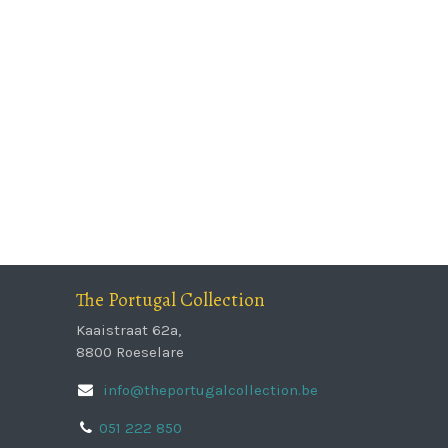
The Portugal Collection
Kaaistraat 62a,
8800 Roeselare
info@theportugalcollection.be
051 222 850