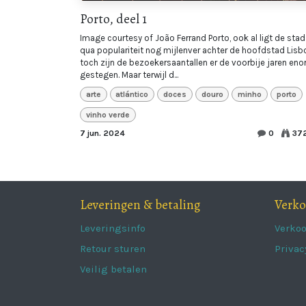
Porto, deel 1
Image courtesy of João Ferrand Porto, ook al ligt de stad
qua populariteit nog mijlenver achter de hoofdstad Lisb
toch zijn de bezoekersaantallen er de voorbije jaren en
gestegen. Maar terwijl d...
arte
atlántico
doces
douro
minho
porto
vinho verde
7 jun. 2024
0
37
Leveringen & betaling
Verk
Leveringsinfo
Verko
Retour sturen
Privac
Veilig betalen