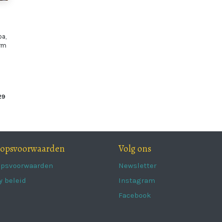
oa,
orm
29
oopsvoorwaarden
Volg ons
opsvoorwaarden
Newsletter
y beleid
Instagram
Facebook