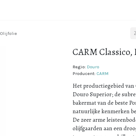
Wijnstreken
Over Portugal
Over ons
Blog
lijfolie
CARM Classico, E
Regio:
Douro
Producent:
CARM
Het productiegebied van C
Douro Superior; de subre
bakermat van de beste Po
natuurlijke kenmerken bez
De zeer arme leisteenbod
olijfgaarden aan een droo