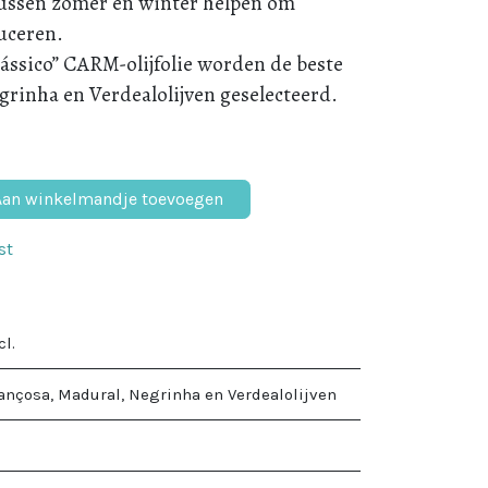
tussen zomer en winter helpen om
duceren.
ássico” CARM-olijfolie worden de beste
rinha en Verdealolijven geselecteerd.
an winkelmandje toevoegen
st
cl.
ançosa, Madural, Negrinha en Verdealolijven