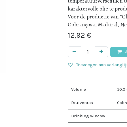
temperatuurverschillen 
karaktervolle olie te pro
Voor de productie van “Cl
Cobrançosa, Madural, Neg
12,92
€
A
Toevoegen aan verlanglij
Volume
50.0
Druivenras
Cobr
Drinking window
-