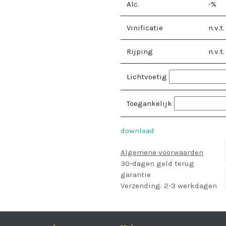
Alc.
-
%
Vinificatie
n.v.t.
Rijping
n.v.t.
Lichtvoetig
Toegankelijk
download
Algemene voorwaarden
30-dagen geld terug
garantie
Verzending: 2-3 werkdagen