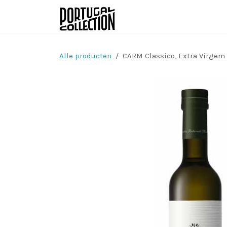
Overslaan naar inhoud
Wijnen
Producenten
Alle producten
CARM Classico, Extra Virgem O