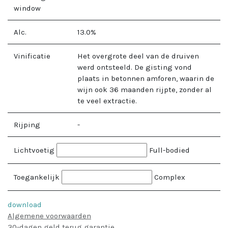
window
Alc.
13.0
%
Vinificatie
Het overgrote deel van de druiven
werd ontsteeld. De gisting vond
plaats in betonnen amforen, waarin de
wijn ook 36 maanden rijpte, zonder al
te veel extractie.
Rijping
-
Lichtvoetig
Full-bodied
Toegankelijk
Complex
download
Algemene voorwaarden
30-dagen geld terug garantie