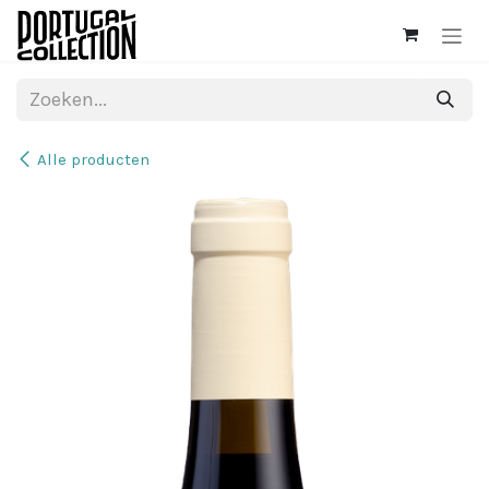
Overslaan naar inhoud
Alle producten