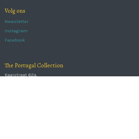
Volg ons
Newsletter
Instagram
Facebook
The Portugal Collection
Kaaistraat 62a,
8800 Roeselare
info@theportugalcollection.be
051 222 850