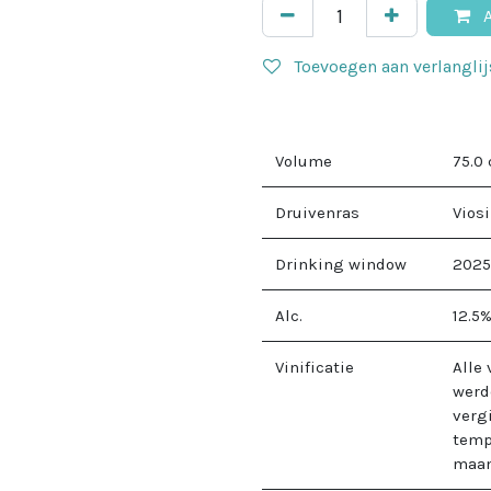
A
Toevoegen aan verlanglij
Volume
75.0
Druivenras
Viosi
Drinking window
2025
Alc.
12.5
Vinificatie
Alle
werd
vergi
temp
maan