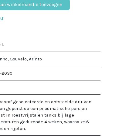
an winkelmandje toevoegen
st
cl.
nho, Gouveio, Arinto
-2030
%
 vooraf geselecteerde en ontsteelde druiven
en geperst op een pneumatische pers en
st in roestvrijstalen tanks bij lage
eraturen gedurende 4 weken, waarna ze 6
den rijpten.