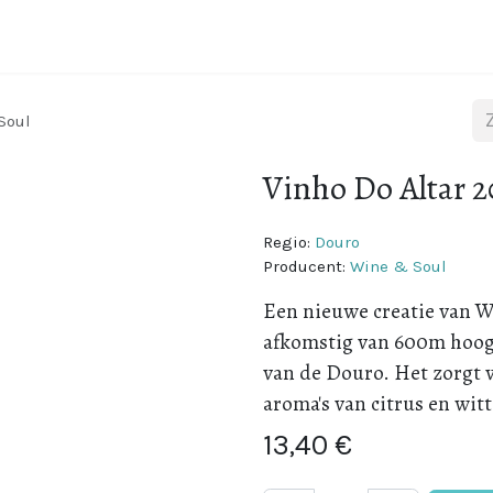
Wijnstreken
Over Portugal
Over ons
Blog
Soul
Vinho Do Altar 2
Regio:
Douro
Producent:
Wine & Soul
Een nieuwe creatie van W
afkomstig van 600m hoog
van de Douro. Het zorgt 
aroma's van citrus en witt
13,40
€