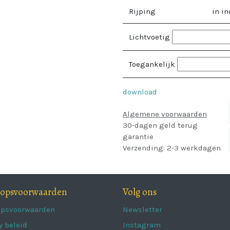
Rijping
in in
Lichtvoetig
Toegankelijk
download
Algemene voorwaarden
30-dagen geld terug
garantie
Verzending: 2-3 werkdagen
oopsvoorwaarden
Volg ons
opsvoorwaarden
Newsletter
y beleid
Instagram