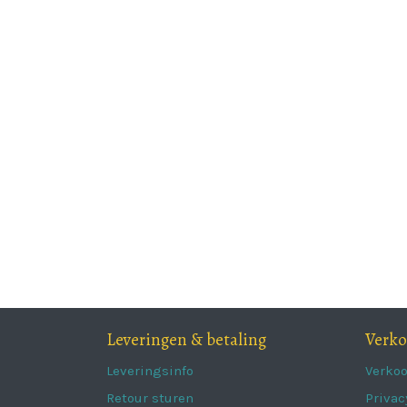
Leveringen & betaling
Verk
Leveringsinfo
Verko
Retour sturen
Privac