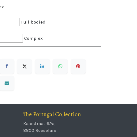
ox
Full-bodied
Complex
The Portugal Collection
Kaaistraat 62a,
8800 Roeselare