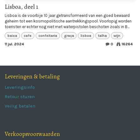
Lisboa, deel 1
Lisboa is de voorbije 10 jaar getransformeerd van een goed bewaard
geheim tot een kosmopolitische aantrekkingspool. Voorlopig worden
toeristen er echter nog niet met waterpistolen beschoten zoals in B...
baixa
cafe
confeitaria
graça
lisboa
talha
wijn
11 jul. 2024
0
16264
Leveringen & betaling
Leveringsinfo
Retour sturen
Veilig betalen
Verkoopsvoorwaarden