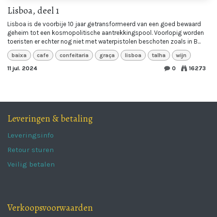
Lisboa, deel 1
Lisboa is de voorbije 10 jaar getransformeerd van een goed bewaard
geheim tot een kosmopolitische aantrekkingspool. Voorlopig worden
toeristen er echter nog niet met waterpistolen beschoten zoals in B...
baixa
cafe
confeitaria
graça
lisboa
talha
wijn
11 jul. 2024
0
16273
Leveringen & betaling
Leveringsinfo
Retour sturen
Veilig betalen
Verkoopsvoorwaarden