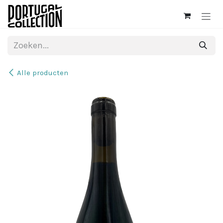
Overslaan naar inhoud
Alle producten