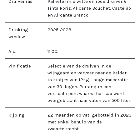
Druivenras
Palhete (mix witte en rode druiven):
Tinta Roriz, Alicante Bouchet, Castelão
en Alicante Branco
Drinking
2025-2028
window
Alc.
11.0
%
Vinificatie
Selectie van de druiven in de
wijngaard en vervoer naar de kelder
in kistjes van 12kg. Lange maceratie
van 30 dagen. Persing in een
verticale pers waarna het sap werd
overgebracht naar vaten van 500 liter.
Rijping
22 maanden op vat; gebotteld in 2023
met enkel behulp van de
zwaartekracht