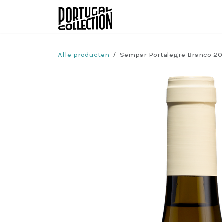
Overslaan naar inhoud
Wijnen
Producenten
Alle producten
Sempar Portalegre Branco 20