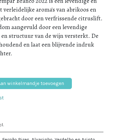
empar Branco 2022 is een levendige en
t verleidelijke aroma's van abrikoos en
 gebracht door een verfrissende citruslift.
kdom aangevuld door een levendige
 en structuur van de wijn versterkt. De
anhoudend en laat een blijvende indruk
hter.
an winkelmandje toevoegen
st
cl.
, Fernão Pires, Alvarinho, Verdelho en Arinto