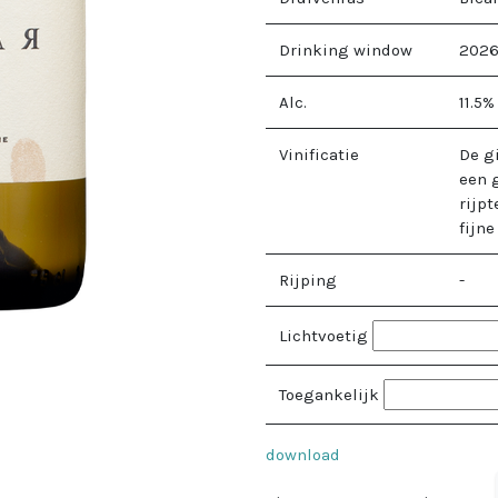
Drinking window
2026
Alc.
11.5
%
Vinificatie
De gi
een 
rijp
fijn
Rijping
-
Lichtvoetig
Toegankelijk
download