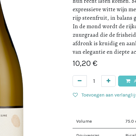
hun recht laten komen.
S
expressieve witte wijn me
rijp steenfruit, in balans
In de mond wordt de rij
zuurgraad die de frisheid
afdronk is kruidig ​​en a
van elegantie en diepte ac
10,20
€
A
Toevoegen aan verlanglij
Volume
75.0
Druivenras
Bical