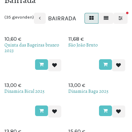
Bairrada
ac
(35 gevonden)
BAIRRADA
€
€
10,60
11,68
Quinta das Bageiras branco
São João Bruto
2023
€
€
13,00
13,00
Dinamica Bical 2025
Dinamica Baga 2025
€
€
13,80
15,60