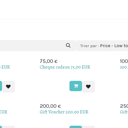
Régions viticoles
À propos du Portugal
Qui sommes nou
Price - Low t
Trier par :
€
75,00
100
0 EUR
Cheque cadeau 75,00 EUR
100
€
200,00
25
 EUR
Gift Voucher 200,00 EUR
Gif