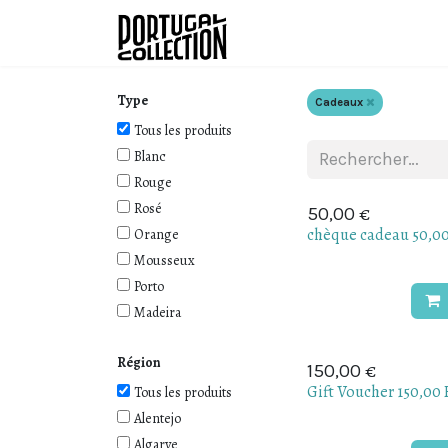
Se rendre au contenu
Vins
Producteurs
Type
Cadeaux
Tous les produits
Blanc
Rouge
Rosé
€
50,00
chèque cadeau 50,0
Orange
Mousseux
Porto
Madeira
Région
€
150,00
Gift Voucher 150,00
Tous les produits
Alentejo
Algarve