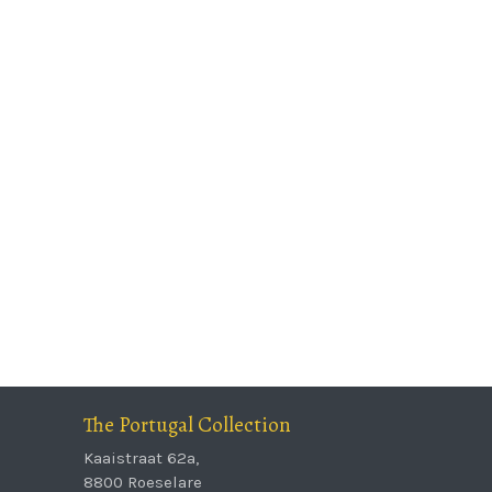
The Portugal Collection
Kaaistraat 62a,
8800 Roeselare