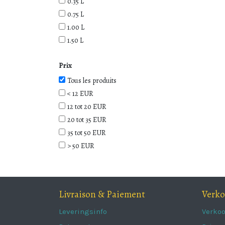
0.35 L
0.75 L
1.00 L
1.50 L
Prix
Tous les produits
< 12 EUR
12 tot 20 EUR
20 tot 35 EUR
35 tot 50 EUR
> 50 EUR
Livraison & Paiement
Verk
Leveringsinfo
Verko