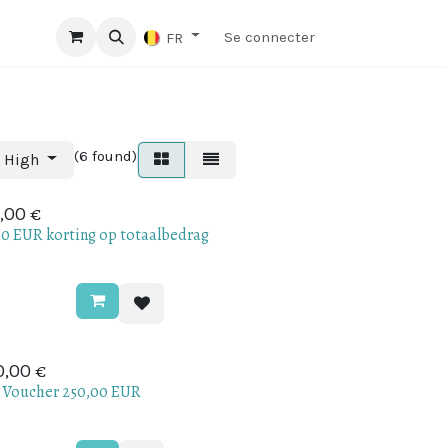
s?
Blog
Se connecter
FR
(6 found)
o High
€
,00
.0 EUR korting op totaalbedrag
€
0,00
t Voucher 250,00 EUR