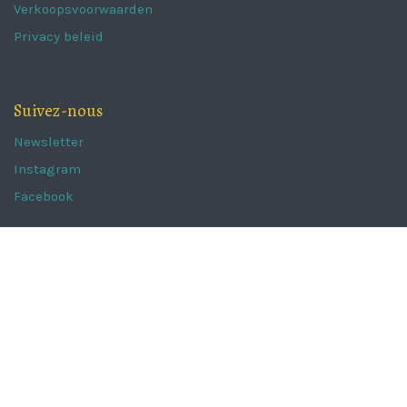
Verkoopsvoorwaarden
Privacy beleid
Suivez-nous
Newsletter
Instagram
Facebook
The Portugal Collection
Kaaistraat 62a,
8800 Roeselare
info@theportugalcollection.be
051 222 850