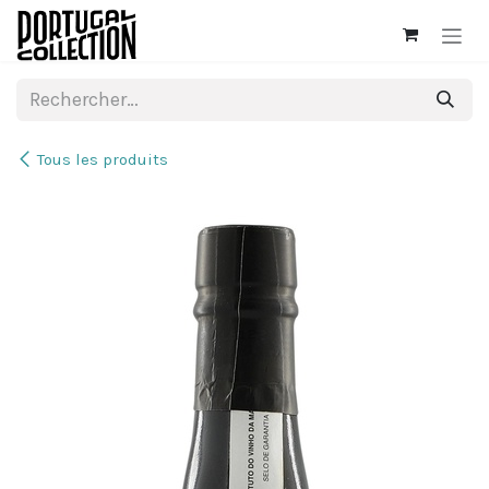
Se rendre au contenu
Tous les produits