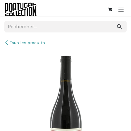
Se rendre au contenu
Tous les produits