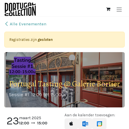
Overslaan naar inhoud
Alle Evenementen
Registraties zijn
gesloten
Portugal Tasting @ Galerie Bortier
Sessie #1: 12:00 tot 15:00u
Aan de kalender toevoegen:
23
maart 2025
12:00
15:00