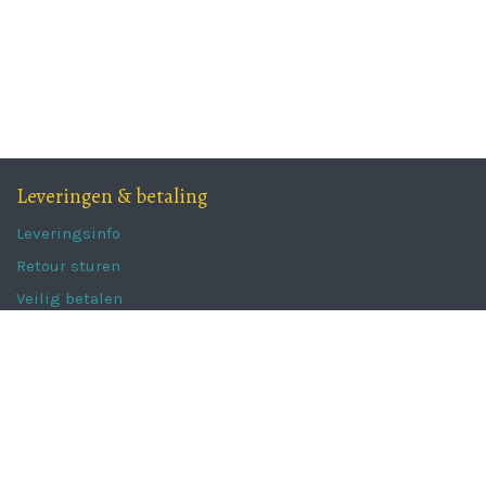
Leveringen & betaling
Leveringsinfo
Retour sturen
Veilig betalen
Verkoopsvoorwaarden
Verkoopsvoorwaarden
Privacy beleid