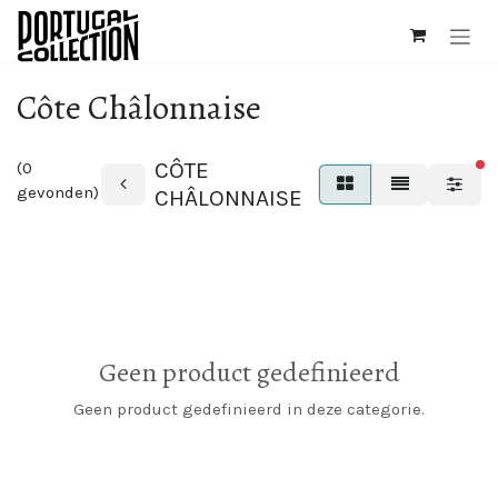
Overslaan naar inhoud
Côte Châlonnaise
CÔTE
(0
ac
gevonden)
CHÂLONNAISE
Geen product gedefinieerd
Geen product gedefinieerd in deze categorie.