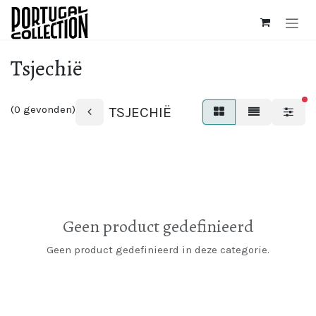
Overslaan naar inhoud
Tsjechië
ac
(0 gevonden)
TSJECHIË
Geen product gedefinieerd
Geen product gedefinieerd in deze categorie.