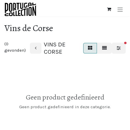
Overslaan naar inhoud
Vins de Corse
VINS DE
(0
ac
gevonden)
CORSE
Geen product gedefinieerd
Geen product gedefinieerd in deze categorie.