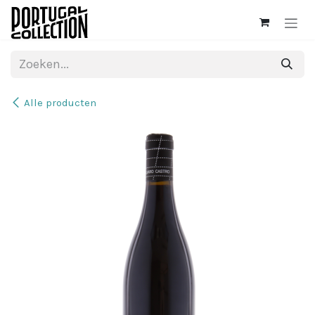
Overslaan naar inhoud
Alle producten