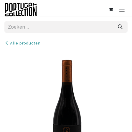
Overslaan naar inhoud
Alle producten