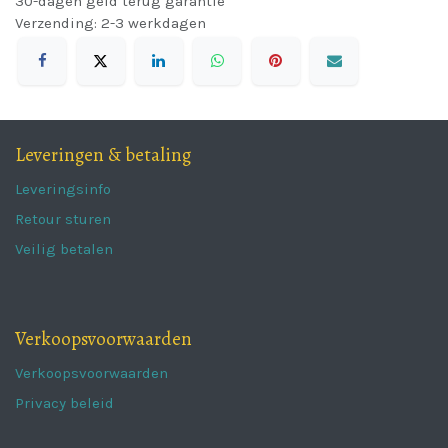
30-dagen geld terug garantie
Verzending: 2-3 werkdagen
Leveringen & betaling
Leveringsinfo
Retour sturen
Veilig betalen
Verkoopsvoorwaarden
Verkoopsvoorwaarden
Privacy beleid