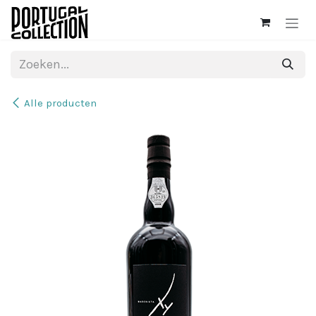
Overslaan naar inhoud
Alle producten