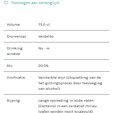
Toevoegen aan verlanglijst
Volume
75.0
cl.
Druivenras
Verdelho
Drinking
Nu - ∞
window
Alc.
20.0
%
Vinificatie
Versterkte wijn (stopzetting van de
het gistingsproces door toevoeging
van alcohol).
Rijping
Lange opvoeding in oude vaten
(Canteiro) in een oxidatief milieu
(vaten worden nooit bijgevuld).