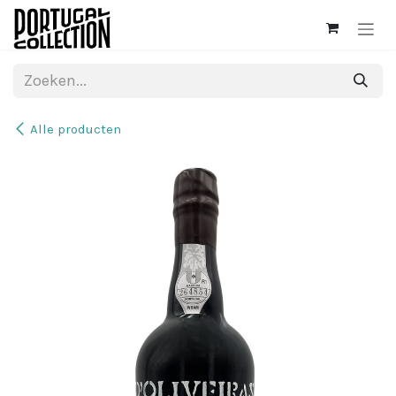
Overslaan naar inhoud
Alle producten