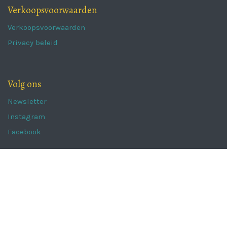
Verkoopsvoorwaarden
Verkoopsvoorwaarden
Privacy beleid
Volg ons
Newsletter
Instagram
Facebook
The Portugal Collection
Kaaistraat 62a,
8800 Roeselare
info@theportugalcollection.be