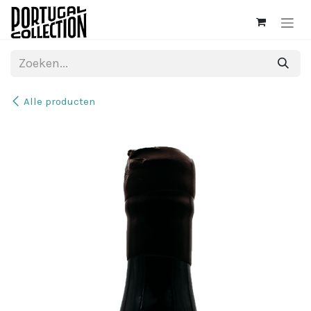
Overslaan naar inhoud
Alle producten