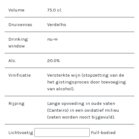
Volume
75.0
cl.
Druivenras
Verdelho
Drinking
nu-∞
window
Alc.
20.0
%
Vinificatie
Versterkte wijn (stopzetting van de
het gistingsproces door toevoeging
van alcohol).
Rijping
Lange opvoeding in oude vaten
(Canteiro) in een oxidatief milieu
(vaten worden nooit bijgevuld).
Lichtvoetig
Full-bodied