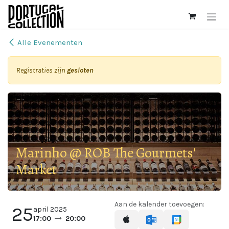
Overslaan naar inhoud
Alle Evenementen
Registraties zijn
gesloten
Marinho @ ROB The Gourmets'
Market
Aan de kalender toevoegen:
25
april 2025
17:00
20:00