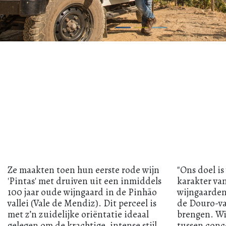
Ze maakten toen hun eerste rode wijn
"Ons doel is
'Pintas' met druiven uit een inmiddels
karakter van
100 jaar oude wijngaard in de Pinhão
wijngaarden
vallei (Vale de Mendiz). Dit perceel is
de Douro-va
met z’n zuidelijke oriëntatie ideaal
brengen. Wi
gelegen om de krachtige, intense stijl
tussen conc