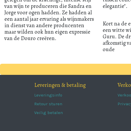
van wijn te produceren die Sandra en
elegantie".
Jorge voor ogen hadden. Ze hadden al
een aantal jaar ervaring als wijnmakers
Kort na de e
in dienst van andere producenten
een witte w
maar wilden ook hun eigen expressie
Guru. De dru
van de Douro creëren.
afkomstig v
oude
Leveringen & betaling
Verk
Leveringsinfo
Verko
Retour sturen
Privac
Veilig betalen