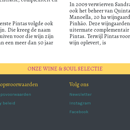
In 2009 verwierven Sandra
ook het beheer van Quint
Manoella, 20 ha wijngaard
erste Pintas volgde ook
Pinhão. Deze wijngaarden
ijn. Die kreeg de naam
uitermate complementair 
iven voor die wijn zijn
Pintas. Terwijl Pintas voo
an een meer dan 50 jaar
wijn oplevert, is
ONZE WINE & SOUL SELECTIE
oopsvoorwaarden
Volg ons
opsvoorwaarden
Newsletter
y beleid
Instagram
Facebook