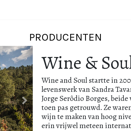
Wijnstreken
Over Portugal
Over ons
Blog
PRODUCENTEN
Wine & Sou
Wine and Soul startte in 2001
levenswerk van Sandra Tavar
Jorge Serôdio Borges, beide
Volgende
toen pas getrouwd. Ze waren
wijn te maken van hoog niv
erin vrijwel meteen interna