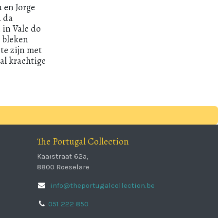
 en Jorge
a da
 in Vale do
 bleken
te zijn met
ral krachtige
The Portugal Collection
Kaaistraat 62a,
8800 Roeselare
info@theportugalcollection.be
051 222 850