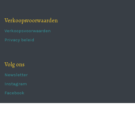
Verkoopsvoorwaarden
Verkoopsvoorwaarden
Privacy beleid
Volg ons
Newsletter
Instagram
Facebook
The Portugal Collection
Kaaistraat 62a,
8800 Roeselare