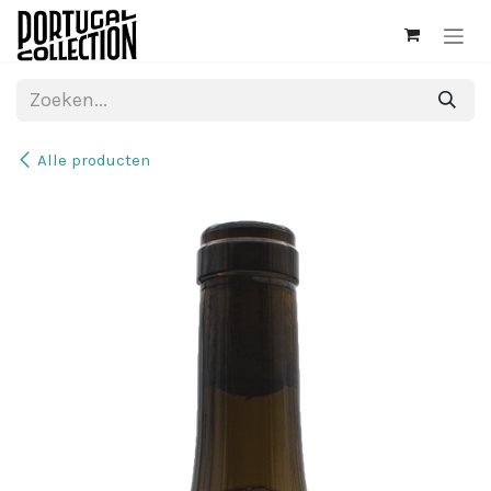
Overslaan naar inhoud
Alle producten