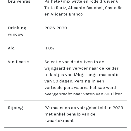
Druivenras
Palhete (mix witte en rode druiven):
Tinta Roriz, Alicante Bouchet, Castelão
en Alicante Branco
Drinking
2026-2030
window
Alc.
11.0
%
Vinificatie
Selectie van de druiven in de
wijngaard en vervoer naar de kelder
in kistjes van 12kg. Lange maceratie
van 30 dagen. Persing in een
verticale pers waarna het sap werd
overgebracht naar vaten van 500 liter.
Rijping
22 maanden op vat; gebotteld in 2023
met enkel behulp van de
zwaartekracht