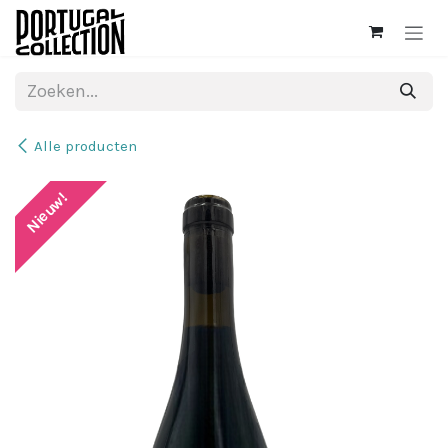
Overslaan naar inhoud
Alle producten
Nieuw!