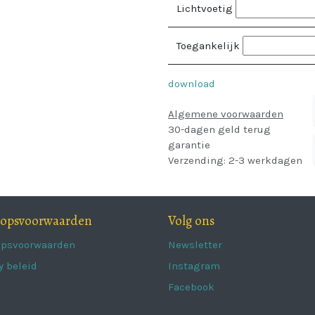
Lichtvoetig
Toegankelijk
download
Algemene voorwaarden
30-dagen geld terug
garantie
Verzending: 2-3 werkdagen
oopsvoorwaarden
Volg ons
opsvoorwaarden
Newsletter
y beleid
Instagram
Facebook