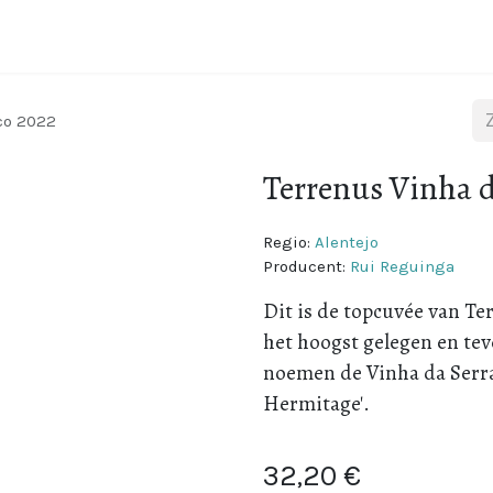
Wijnstreken
Over Portugal
Over ons
Blog
co 2022
Terrenus Vinha d
Regio:
Alentejo
Producent:
Rui Reguinga
Dit is de topcuvée van T
het hoogst gelegen en te
noemen de Vinha da Serra
Hermitage'.
32,20
€