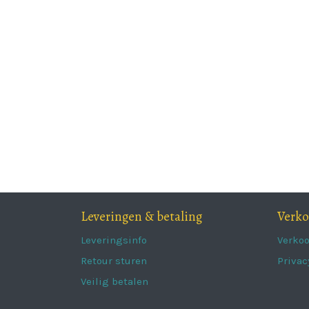
Leveringen & betaling
Verk
Leveringsinfo
Verko
Retour sturen
Privac
Veilig betalen