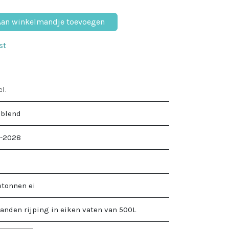
an winkelmandje toevoegen
st
cl.
 blend
-2028
%
etonnen ei
anden rijping in eiken vaten van 500L