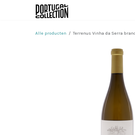
Overslaan naar inhoud
Wijnen
Producenten
Alle producten
Terrenus Vinha da Serra bran