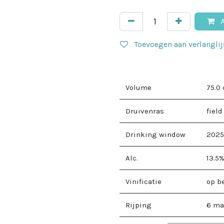
A
Toevoegen aan verlanglij
Volume
75.0
Druivenras
field
Drinking window
2025
Alc.
13.5
Vinificatie
op b
Rijping
6 ma