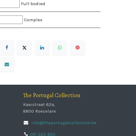
Full-bodied
Complex
The Portugal Collection
Kaaistraat 62a,
8800 Roeselare
info@theportugalcollection.be
051 222 850