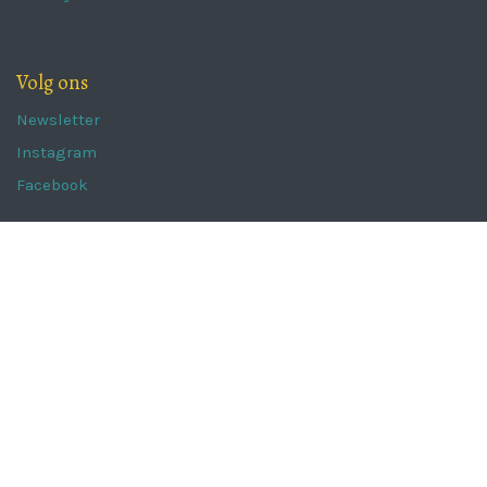
Volg ons
Newsletter
Instagram
Facebook
The Portugal Collection
Kaaistraat 62a,
8800 Roeselare
info@theportugalcollection.be
051 222 850