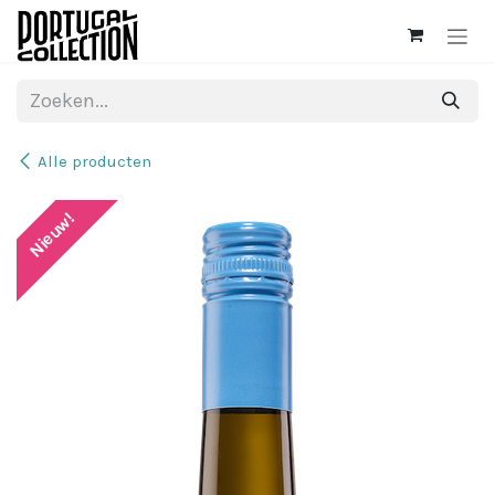
Overslaan naar inhoud
Alle producten
Nieuw!