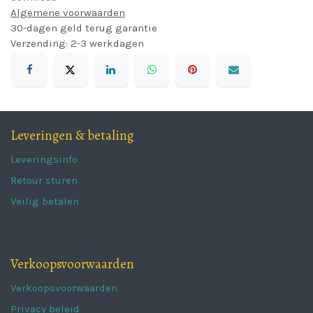
Algemene voorwaarden
30-dagen geld terug garantie
Verzending: 2-3 werkdagen
Leveringen & betaling
Leveringsinfo
Retour sturen
Veilig betalen
Verkoopsvoorwaarden
Verkoopsvoorwaarden
Privacy beleid