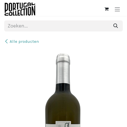
Overslaan naar inhoud
Alle producten