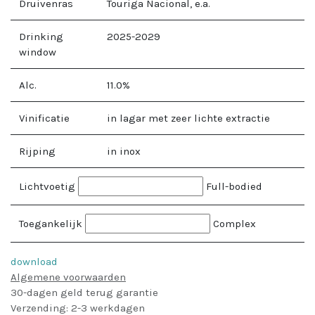
Druivenras
Touriga Nacional, e.a.
Drinking
2025-2029
window
Alc.
11.0
%
Vinificatie
in lagar met zeer lichte extractie
Rijping
in inox
Lichtvoetig
Full-bodied
Toegankelijk
Complex
download
Algemene voorwaarden
30-dagen geld terug garantie
Verzending: 2-3 werkdagen