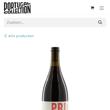
Overslaan naar inhoud
Alle producten