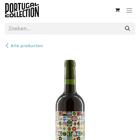
Overslaan naar inhoud
Alle producten